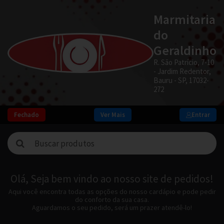
Marmitaria
do
Geraldinho
R. São Patrício, 7-10
- Jardim Redentor,
Bauru - SP, 17032-
272
Fechado
Ver Mais
Entrar
Olá, Seja bem vindo ao nosso site de pedidos!
Aqui você encontra todas as opções do nosso cardápio e pode pedir
do conforto da sua casa.
Aguardamos o seu pedido, será um prazer atendê-lo!