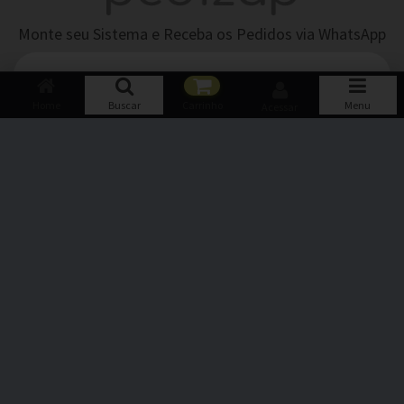
Monte seu Sistema e Receba os Pedidos via WhatsApp
TENHA UM SISTEMA IGUAL A ESTE!
Home
Buscar
Carrinho
Menu
Acessar
Parceria:
Pedizap © 2026 - Todos os direitos reservados.
CNPJ 22.680.040/0001-64.
Desenvolvimento e Hospedagem