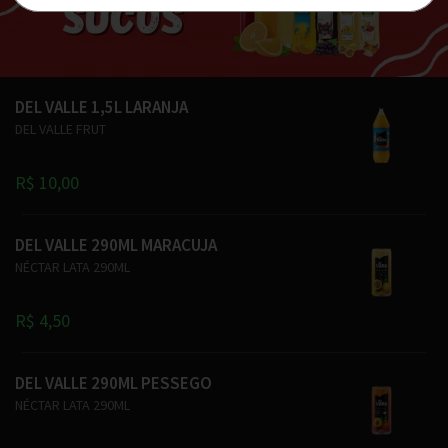
DEL VALLE 1,5L LARANJA
DEL VALLE FRUT
R$ 10,00
DEL VALLE 290ML MARACUJA
NÉCTAR LATA 290ML
R$ 4,50
DEL VALLE 290ML PESSEGO
NÉCTAR LATA 290ML