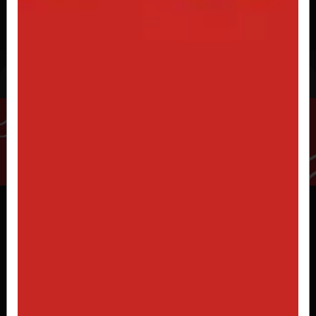
R$ 4,50
Energético
MONSTER ABSOLUTELY ZERO 473ML
R$ 12,00
MONSTER ENERGY TRADICIONAL 473ML