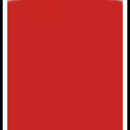
R$ 6,50
Coca Garrafinha 200ml
R$ 2,50
Coca Lata 220ml
R$ 3,00
Coca Lata 350ml Zero
350ml