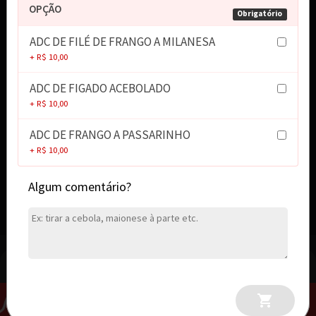
OPÇÃO
Obrigatório
R$ 12,00
ADC DE FILÉ DE FRANGO A MILANESA
+ R$ 10,00
MONSTER JUICE TROPICAL 473ML
ADC DE FIGADO ACEBOLADO
+ R$ 10,00
R$ 12,00
ADC DE FRANGO A PASSARINHO
+ R$ 10,00
MONSTER ULTRA FIESTA MANGO 473ML
Algum comentário?
R$ 12,00
Sucos