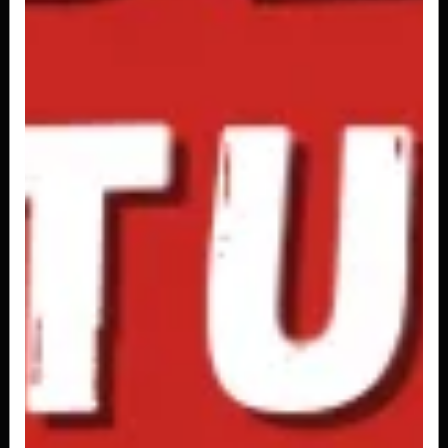
R$ 4,50
Schweppes Tônica Lata 350ml
R$ 4,50
Sprite 600ml
R$ 6,00
Sprite Lata 350ml