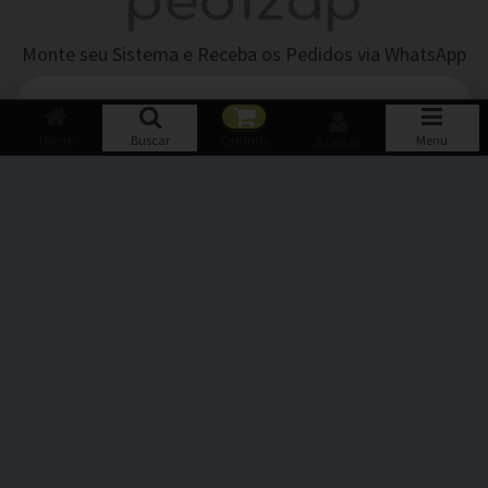
Monte seu Sistema e Receba os Pedidos via WhatsApp
TENHA UM SISTEMA IGUAL A ESTE!
Home
Buscar
Carrinho
Menu
Acessar
Parceria:
Pedizap © 2026 - Todos os direitos reservados.
CNPJ 22.680.040/0001-64.
Desenvolvimento e Hospedagem