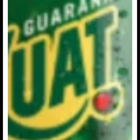
Kuat Lata 350ml
R$ 4,50
Schweppes Tônica Lata 350ml
R$ 4,50
Sprite 600ml
R$ 6,00
Sprite Lata 350ml