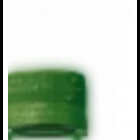
R$ 6,50
Coca Garrafinha 200ml
R$ 2,50
Coca Lata 220ml
R$ 3,00
Coca Lata 350ml Zero
350ml