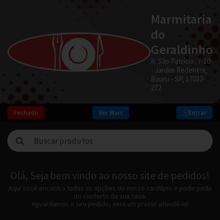
Marmitaria
do
Geraldinho
R. São Patrício, 7-10
- Jardim Redentor,
Bauru - SP, 17032-
272
Fechado
Ver Mais
Entrar
Olá, Seja bem vindo ao nosso site de pedidos!
Aqui você encontra todas as opções do nosso cardápio e pode pedir
do conforto da sua casa.
Aguardamos o seu pedido, será um prazer atendê-lo!